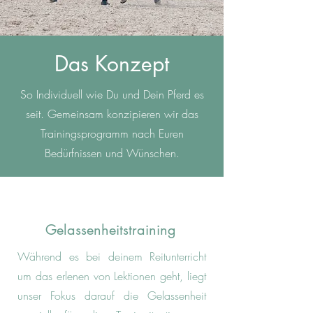
Das Konzept
So Individuell wie Du und Dein Pferd es
seit. Gemeinsam konzipieren wir das
Trainingsprogramm nach Euren
Bedürfnissen und Wünschen.
Gelassenheitstraining
Während es bei deinem Reitunterricht
um das erlenen von Lektionen geht, liegt
unser Fokus darauf die Gelassenheit